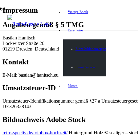
Impressum
Vintage Booth
Angaben gemäß § 5 TMG
Eure Fotos
Bastian Hanitsch
Lockwitzer Straße 26
01219 Dresden, Deutschland
Einzelbilder anzeigen
Kontakt
Event Galerie
E-Mail: bastian@hanitsch.eu
Mieten
Umsatzsteuer-ID
Umsatzsteuer-Identifikationsnummer gemäß §27 a Umsatzsteuergeset
DE326328143
Bildnachweis Adobe Stock
retro-spectiv.de/fotobox-hochzeit/
Hintergrund Holz © scaliger – sto