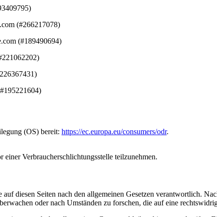
193409795)
e.com (#266217078)
be.com (#189490694)
#221062202)
#226367431)
 (#195221604)
ilegung (OS) bereit:
https://ec.europa.eu/consumers/odr
.
vor einer Verbraucherschlichtungsstelle teilzunehmen.
 auf diesen Seiten nach den allgemeinen Gesetzen verantwortlich. Nac
 überwachen oder nach Umständen zu forschen, die auf eine rechtswidrig