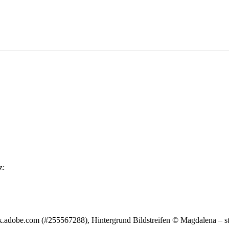
z:
ck.adobe.com (#255567288), Hintergrund Bildstreifen © Magdalena – 